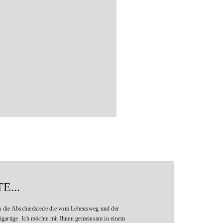
E...
uch die Abschiedsrede die vom Lebensweg und der
nzigartige. Ich möchte mit Ihnen gemeinsam in einem