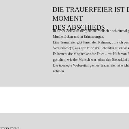
DIE TRAUERFEIER IST 
MOMENT
DES ABSCHIEDS
In dieser Zeit wird der geliebte Mensch noch einmal p
Musikstücken und in Erinnerungen.
Eine Trauerfeier gibt Ihnen den Rahmen, um sich per
Verstorbene(n) aus der Mitte der Lebenden zu entlass
Es besteht die Möglichkeit die Feier – mit Hilfe von 
gestalten, wie der Mensch war, ohne den Sie zukünft
Die überlegte Vorbereitung einer Trauerfeier ist wich
nehmen.