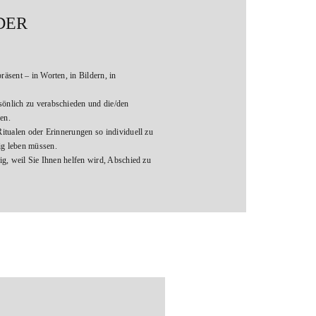
DER
räsent – in Worten, in Bildern, in
sönlich zu verabschieden und die/den
en.
Ritualen oder Erinnerungen so individuell zu
ig leben müssen.
tig, weil Sie Ihnen helfen wird, Abschied zu