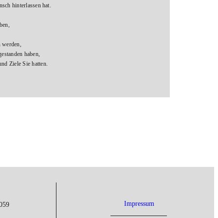
sch hinterlassen hat.
ben,
n werden,
igestanden haben,
d Ziele Sie hatten.
Impressum
8059